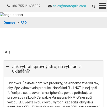
+86-755-21635007
sales@morequip.com
Domov
/
FAQ
FAQ
Jak vybrat správný stroj na vybírání a
ukládání?
Odpověď. Řekněte nám své produkty, navrhneme značku tak,
aby lépe vyhovovala produkci. Například FUJI NXT je nejlepší
řešení pro sestavování smartphonů a pokud potřebujete
pracovat s velkou PCB, pak je Panasonic NPM-W nejlepší
volbou. B. Uveďte svou cílovou výrobní kapacitu, obvykle ji