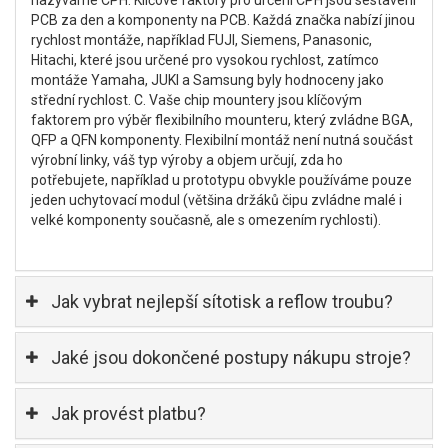
nazýváme CPH. Klíčové faktory pro určení CPH jsou sestavení
PCB za den a komponenty na PCB. Každá značka nabízí jinou
rychlost montáže, například FUJI, Siemens, Panasonic,
Hitachi, které jsou určené pro vysokou rychlost, zatímco
montáže Yamaha, JUKI a Samsung byly hodnoceny jako
střední rychlost. C. Vaše chip mountery jsou klíčovým
faktorem pro výběr flexibilního mounteru, který zvládne BGA,
QFP a QFN komponenty. Flexibilní montáž není nutná součást
výrobní linky, váš typ výroby a objem určují, zda ho
potřebujete, například u prototypu obvykle používáme pouze
jeden uchytovací modul (většina držáků čipu zvládne malé i
velké komponenty současně, ale s omezením rychlosti).
Jak vybrat nejlepší sítotisk a reflow troubu?
Jaké jsou dokončené postupy nákupu stroje?
Jak provést platbu?