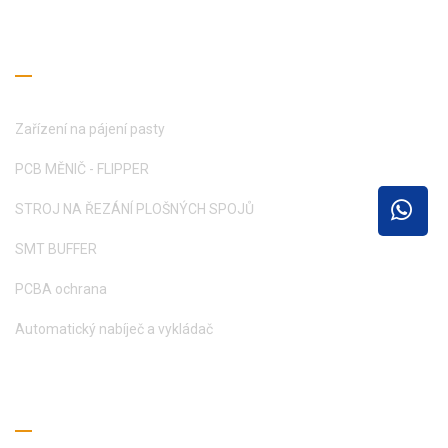
Průvodce čtením
Zařízení na pájení pasty
PCB MĚNIČ - FLIPPER
STROJ NA ŘEZÁNÍ PLOŠNÝCH SPOJŮ
SMT BUFFER
PCBA ochrana
Automatický nabíječ a vykládač
Získejte cenovou nabídku