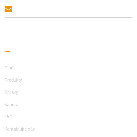
sales@morequip.com
KONTAKTUJTE NÁS
Užitečné odkazy
O nás
Produkty
Zprávy
Kariéra
FAQ
Kontaktujte nás