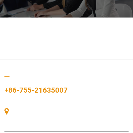
Zavolejte nám
+86-755-21635007
Pokoj 405, budova A, náměstí Zhonggang, výstavní prostor, č.
83, ulice Zhanjing, úřad podokresu Fuhai, okres Bao'an,
Shenzhen, 518100, Čína.