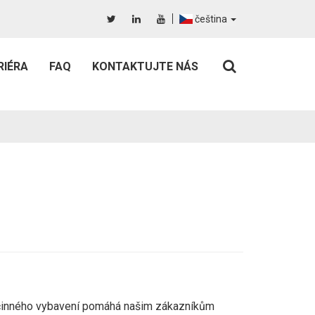
čeština
RIÉRA
FAQ
KONTAKTUJTE NÁS
činného vybavení pomáhá našim zákazníkům