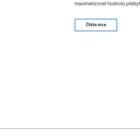
maximalizovat hodnotu přebyt
Čtěte více
ěnuje SMT oblasti již 15+ let a věnuje se naplňování potřeb zákazníků 
ečné odkazy
Průvodce čtením