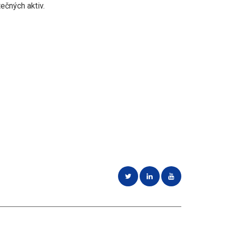
ečných aktiv.
a partnerů
Získejte cenovou