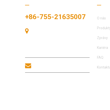
+86-755-21635007
O nás
Produkt
Pokoj 405, budova A, náměstí
Zhonggang, výstavní prostor, č. 83,
Zprávy
ulice Zhanjing, úřad podokresu Fuhai,
okres Bao'an, Shenzhen, 518100,
Kariéra
Čína.
FAQ
sales@morequip.com
Kontaktu
KONTAKTUJTE NÁS