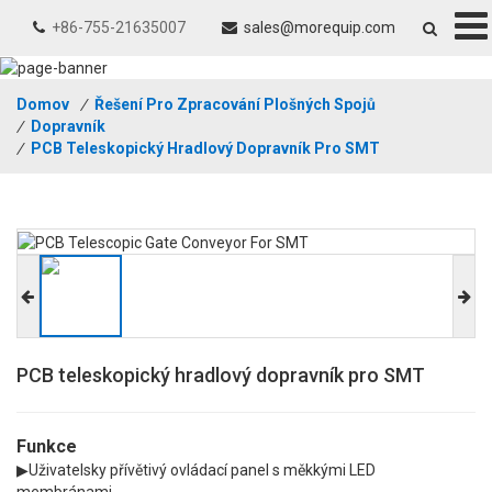
+86-755-21635007
sales@morequip.com
Domov
/
Řešení Pro Zpracování Plošných Spojů
/
Dopravník
/
PCB Teleskopický Hradlový Dopravník Pro SMT
PCB teleskopický hradlový dopravník pro SMT
Funkce
▶Uživatelsky přívětivý ovládací panel s měkkými LED
membránami.