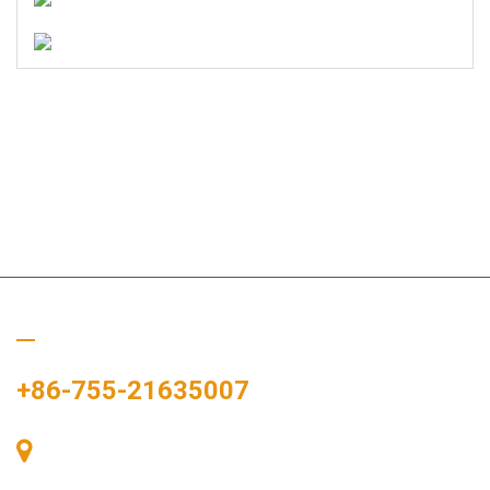
Zavolejte nám
+86-755-21635007
Pokoj 405, budova A, náměstí Zhonggang, výstavní prostor, č.
83, ulice Zhanjing, úřad podokresu Fuhai, okres Bao'an,