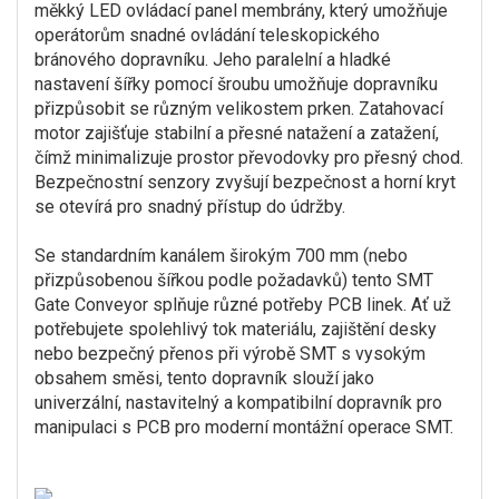
měkký LED ovládací panel membrány, který umožňuje
operátorům snadné ovládání teleskopického
bránového dopravníku. Jeho paralelní a hladké
nastavení šířky pomocí šroubu umožňuje dopravníku
přizpůsobit se různým velikostem prken. Zatahovací
motor zajišťuje stabilní a přesné natažení a zatažení,
čímž minimalizuje prostor převodovky pro přesný chod.
Bezpečnostní senzory zvyšují bezpečnost a horní kryt
se otevírá pro snadný přístup do údržby.
Se standardním kanálem širokým 700 mm (nebo
přizpůsobenou šířkou podle požadavků) tento SMT
Gate Conveyor splňuje různé potřeby PCB linek. Ať už
potřebujete spolehlivý tok materiálu, zajištění desky
nebo bezpečný přenos při výrobě SMT s vysokým
obsahem směsi, tento dopravník slouží jako
univerzální, nastavitelný a kompatibilní dopravník pro
manipulaci s PCB pro moderní montážní operace SMT.