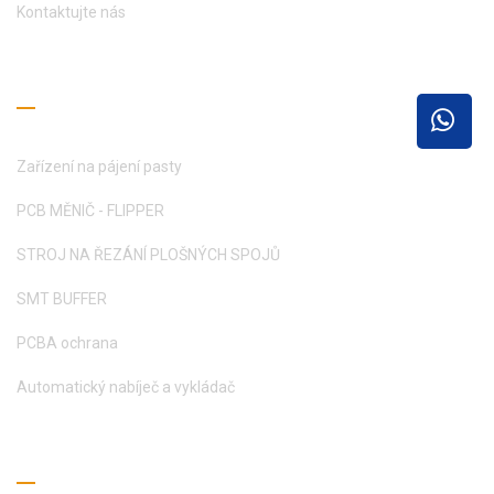
Kontaktujte nás
Průvodce čtením
Zařízení na pájení pasty
PCB MĚNIČ - FLIPPER
STROJ NA ŘEZÁNÍ PLOŠNÝCH SPOJŮ
SMT BUFFER
PCBA ochrana
Automatický nabíječ a vykládač
Získejte cenovou nabídku