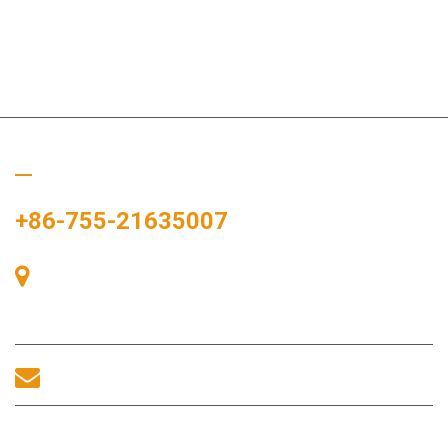
Zavolejte nám
+86-755-21635007
Pokoj 405, budova A, náměstí Zhonggang, výstavní prostor, č.
83, ulice Zhanjing, úřad podokresu Fuhai, okres Bao'an,
Shenzhen, 518100, Čína.
sales@morequip.com