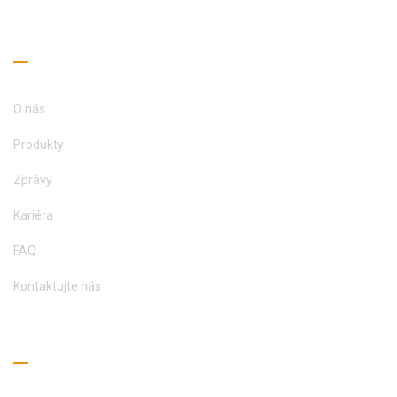
KONTAKTUJTE NÁS
Užitečné odkazy
O nás
Produkty
Zprávy
Kariéra
FAQ
Kontaktujte nás
Průvodce čtením