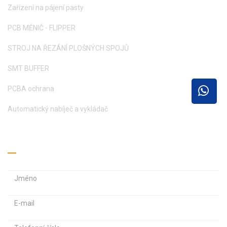
Zařízení na pájení pasty
PCB MĚNIČ - FLIPPER
STROJ NA ŘEZÁNÍ PLOŠNÝCH SPOJŮ
SMT BUFFER
PCBA ochrana
Automatický nabíječ a vykládač
Získejte cenovou nabídku
E
E
-
-
m
H
a
a
e
i
i
s
l
l