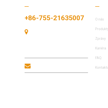
Zavolejte nám
Užit
+86-755-21635007
O nás
Produkt
Pokoj 405, budova A, náměstí
Zhonggang, výstavní prostor, č. 83,
Zprávy
ulice Zhanjing, úřad podokresu Fuhai,
okres Bao'an, Shenzhen, 518100,
Kariéra
Čína.
FAQ
sales@morequip.com
Kontaktu
KONTAKTUJTE NÁS