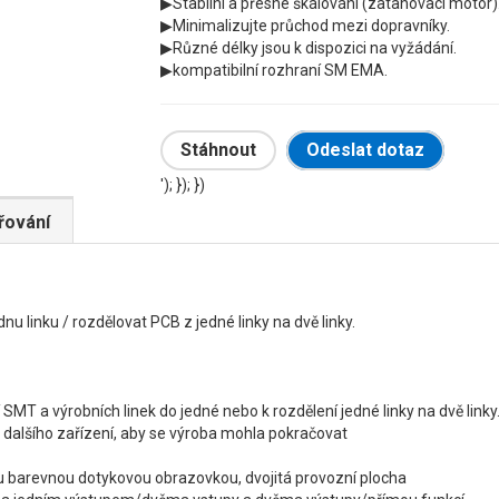
▶Stabilní a přesné škálování (zatahovací motor)
▶Minimalizujte průchod mezi dopravníky.
▶Různé délky jsou k dispozici na vyžádání.
▶kompatibilní rozhraní SM EMA.
Stáhnout
Odeslat dotaz
'); }); })
řování
u linku / rozdělovat PCB z jedné linky na dvě linky.
 SMT a výrobních linek do jedné nebo k rozdělení jedné linky na dvě linky
 dalšího zařízení, aby se výroba mohla pokračovat
vou barevnou dotykovou obrazovkou, dvojitá provozní plocha