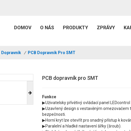
DOMOV
O NÁS
PRODUKTY
ZPRÁVY
KA
Dopravník
/
PCB Dopravník Pro SMT
PCB dopravník pro SMT
Funkce
▶Uživatelsky přívětivý ovládací panel LEDcont
▶Uzavřený design s vestavěným omezovačem to
bezpečnosti.
▶Horní kryt lze otevřít pro snadný přístup k kov
▶Paralelní a hladké nastavení šířky (šroub).