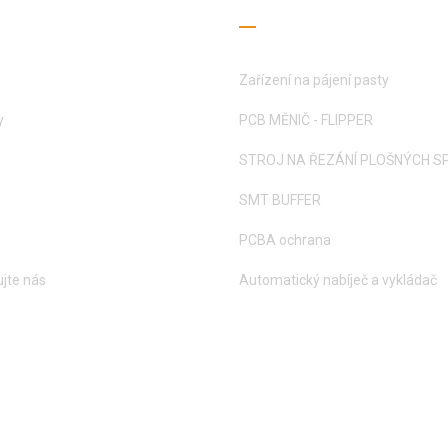
ečné odkazy
Průvodce čtením
Zařízení na pájení pasty
y
PCB MĚNIČ - FLIPPER
STROJ NA ŘEZÁNÍ PLOŠNÝCH S
SMT BUFFER
PCBA ochrana
jte nás
Automatický nabíječ a vykládač