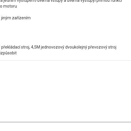
a jedním výstupem/dvěma vstupy a dvěma výstupy/přímou funkcí
ého motoru
s jiným zařízením
překládací stroj, 4,5M jednovozový dvoukolejný převozový stroj
řizpůsobit
ěnuje SMT oblasti již 15+ let a věnuje se naplňování potřeb zákazníků 