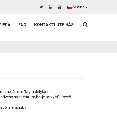
čeština
RIÉRA
FAQ
KONTAKTUJTE NÁS
rol membrán s měkkým dotykem.
čivého momentu zajišťuje nejvyšší úroveň
ání během údržby.