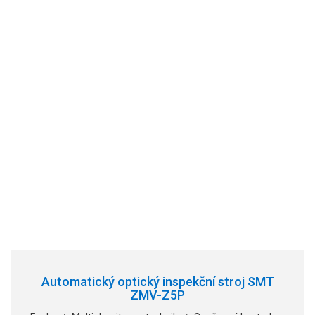
Automatický optický inspekční stroj SMT
ZMV-Z5P