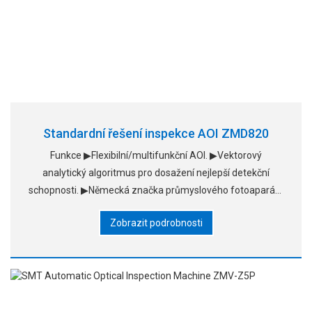
Standardní řešení inspekce AOI ZMD820
Funkce ▶Flexibilní/multifunkční AOI. ▶Vektorový
analytický algoritmus pro dosažení nejlepší detekční
schopnosti. ▶Německá značka průmyslového fotoaparátu
s rozlišením 5 milionů pixelů. ▶Celá deska je vybavena
Zobrazit podrobnosti
několika detekčními funkcemi