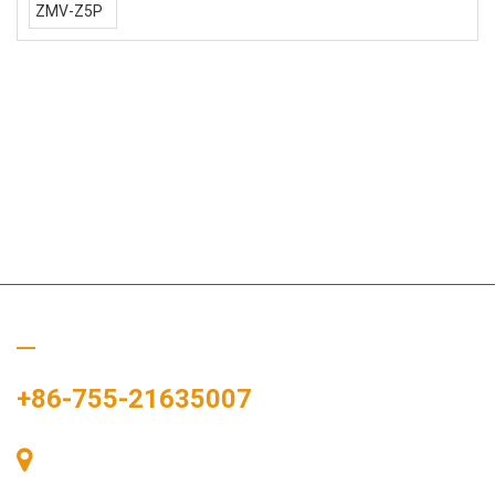
Zavolejte nám
+86-755-21635007
Pokoj 405, budova A, náměstí Zhonggang, výstavní prostor, č.
83, ulice Zhanjing, úřad podokresu Fuhai, okres Bao'an,