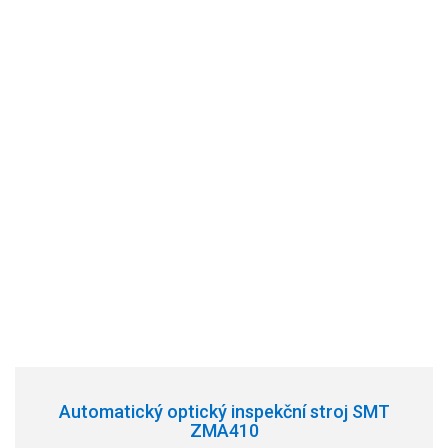
Automatický optický inspekční stroj SMT
ZMA410