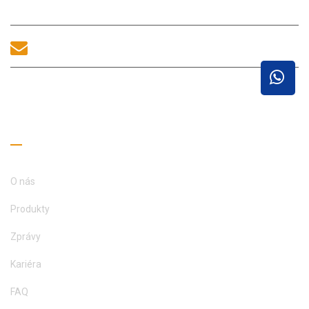
Shenzhen, 518100, Čína.
sales@morequip.com
KONTAKTUJTE NÁS
Užitečné odkazy
O nás
Produkty
Zprávy
Kariéra
FAQ