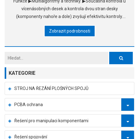
Funkce ▶Multialgoritmy a techniky. ▶Současná kontrola u
vícenásobných desek a kontrola dvou stran desky
(komponenty nahoře a dole) zvyšují efektivitu kontroly.
▶Identifikace čárových kódů chytrých kamer
Zobrazit podrobnosti
KATEGORIE
STROJ NA ŘEZÁNÍ PLOŠNÝCH SPOJŮ
PCBA ochrana
Řešení pro manipulaci komponentami
Řešení spojování