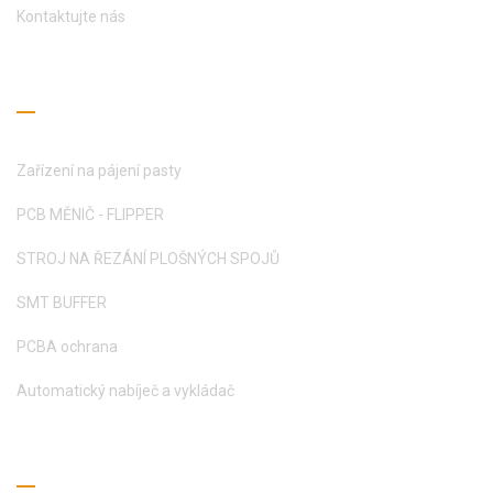
Kontaktujte nás
Průvodce čtením
Zařízení na pájení pasty
PCB MĚNIČ - FLIPPER
STROJ NA ŘEZÁNÍ PLOŠNÝCH SPOJŮ
SMT BUFFER
PCBA ochrana
Automatický nabíječ a vykládač
Získejte cenovou nabídku