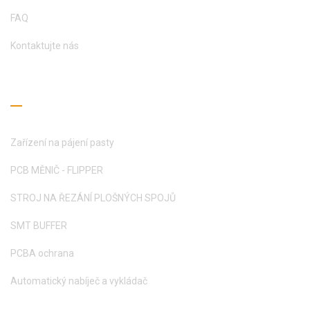
FAQ
Kontaktujte nás
Průvodce čtením
Zařízení na pájení pasty
PCB MĚNIČ - FLIPPER
STROJ NA ŘEZÁNÍ PLOŠNÝCH SPOJŮ
SMT BUFFER
PCBA ochrana
Automatický nabíječ a vykládač