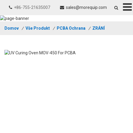
+86-755-21635007
sales@morequip.com
Domov
/
Vše Produkt
/
PCBA Ochrana
/
ZRÁNÍ