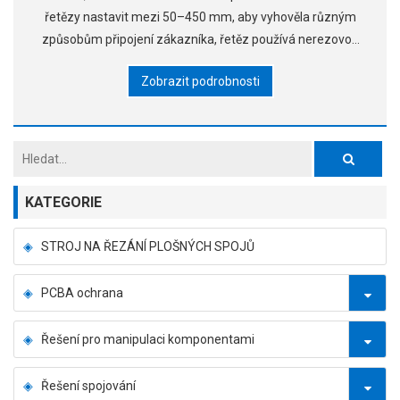
řetězy nastavit mezi 50–450 mm, aby vyhověla různým
způsobům připojení zákazníka, řetěz používá nerezovou
ocel a dlouhý čepový řetěz. ▶Přeprava
Zobrazit podrobnosti
KATEGORIE
STROJ NA ŘEZÁNÍ PLOŠNÝCH SPOJŮ
PCBA ochrana
Řešení pro manipulaci komponentami
Řešení spojování