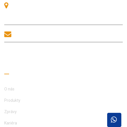
Pokoj 405, budova A, náměstí Zhonggang, výstavní prostor, č.
83, ulice Zhanjing, úřad podokresu Fuhai, okres Bao'an,
Shenzhen, 518100, Čína.
sales@morequip.com
KONTAKTUJTE NÁS
Užitečné odkazy
O nás
Produkty
Zprávy
Kariéra