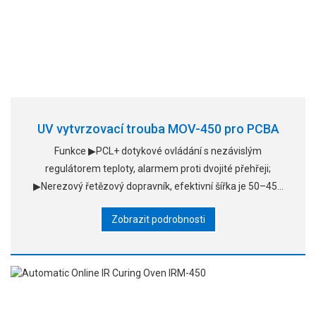
UV vytvrzovací trouba MOV-450 pro PCBA
Funkce ▶PCL+ dotykové ovládání s nezávislým
regulátorem teploty, alarmem proti dvojité přehřeji;
▶Nerezový řetězový dopravník, efektivní šířka je 50–450
mm a šířku lze nastavit
Zobrazit podrobnosti