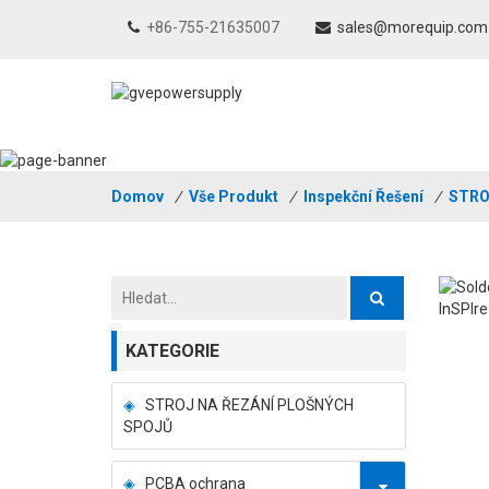
+86-755-21635007
sales@morequip.com
Domov
/
Vše Produkt
/
Inspekční Řešení
/
STRO
KATEGORIE
STROJ NA ŘEZÁNÍ PLOŠNÝCH
SPOJŮ
PCBA ochrana