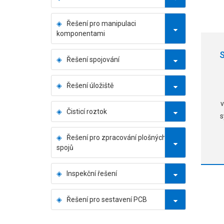
Řešení pro manipulaci
komponentami
S
Řešení spojování
Řešení úložiště
v
Čisticí roztok
s
Řešení pro zpracování plošných
spojů
Inspekční řešení
Řešení pro sestavení PCB