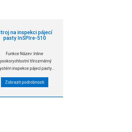
troj na inspekci pájecí
pasty InSPIre-510
Funkce Název: Inline
ysokorychlostní třírozměrný
ystém inspekce pájecí pasty
Model: InSPIre-510 Typ:
Zobrazit podrobnosti
Jednokolejná kolej Velikost:
510x505mm velikost nosné
desky; Detekční oblast
480x490mm