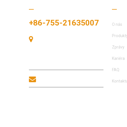
Zavolejte nám
Užit
+86-755-21635007
O nás
Produkt
Pokoj 405, budova A, náměstí
Zhonggang, výstavní prostor, č. 83,
Zprávy
ulice Zhanjing, úřad podokresu Fuhai,
okres Bao'an, Shenzhen, 518100,
Kariéra
Čína.
FAQ
sales@morequip.com
Kontaktu
KONTAKTUJTE NÁS