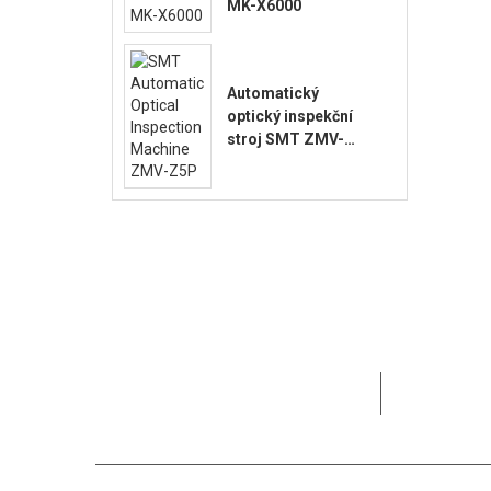
MK-X6000
Automatický
optický inspekční
stroj SMT ZMV-
Z5P
MOTEK se v