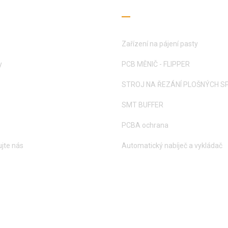
ečné odkazy
Průvodce čtením
Zařízení na pájení pasty
y
PCB MĚNIČ - FLIPPER
STROJ NA ŘEZÁNÍ PLOŠNÝCH S
SMT BUFFER
PCBA ochrana
jte nás
Automatický nabíječ a vykládač