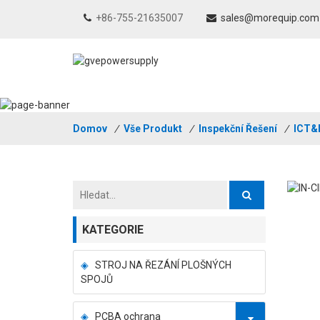
+86-755-21635007
sales@morequip.com
Domov
/
Vše Produkt
/
Inspekční Řešení
/
ICT&
KATEGORIE
STROJ NA ŘEZÁNÍ PLOŠNÝCH
SPOJŮ
PCBA ochrana