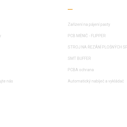
ečné odkazy
Průvodce čtením
Zařízení na pájení pasty
y
PCB MĚNIČ - FLIPPER
STROJ NA ŘEZÁNÍ PLOŠNÝCH S
SMT BUFFER
PCBA ochrana
jte nás
Automatický nabíječ a vykládač