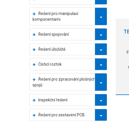
Řešení pro manipulaci
komponentami
T
Řešení spojování
Řešení úložiště
F
Čisticí roztok
Řešení pro zpracování plošných
b
spojů
Inspekční řešení
Řešení pro sestavení PCB