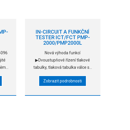
MP-
IN-CIRCUIT A FUNKČNÍ
TESTER ICT/FCT PMP-
2000/PMP2000L
 4096
Nová výhoda funkcí
ité
▶Dvoustupňové řízení tlakové
oběma
tabulky, tlaková tabulka válce se
vání
během ladění zvedá na nejvyšší
Zobrazit podrobnosti
tní
bod, což je výhodné pro ladění
anice
jehlového lůžka. Při
automatickém provozu,