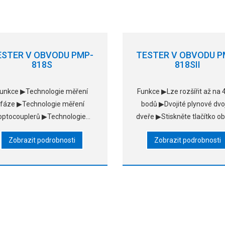
ESTER V OBVODU PMP-
TESTER V OBVODU P
818S
818SII
unkce ▶Technologie měření
Funkce ▶Lze rozšířit až na
fáze ▶Technologie měření
bodů ▶Dvojité plynové dvoj
optocouplerů ▶Technologie
dveře ▶Stiskněte tlačítko 
měření proudu ▶Měření více
rukama současně pro testo
Zobrazit podrobnosti
Zobrazit podrobnosti
odů ▶Izoelektrický separační
▶Ultra-přesné bezpečnos
bod automaticky ▶Detekce
mřížky a okna ▶Pracovní st
vysokého napětí a d
typu draw-out ▶Test