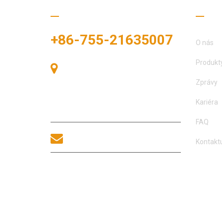
Zavolejte nám
Užit
+86-755-21635007
O nás
Produkt
Pokoj 405, budova A, náměstí
Zhonggang, výstavní prostor, č. 83,
Zprávy
ulice Zhanjing, úřad podokresu Fuhai,
okres Bao'an, Shenzhen, 518100,
Kariéra
Čína.
FAQ
sales@morequip.com
Kontaktu
KONTAKTUJTE NÁS