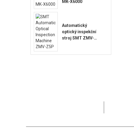
MK-X6000
Automatický
optický inspekční
stroj SMT ZMV-
Z5P
MOTEK se v