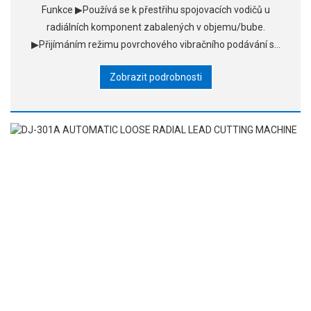
Funkce ▶Používá se k přestřihu spojovacích vodičů u
radiálních komponent zabalených v objemu/bube.
▶Přijímáním režimu povrchového vibračního podávání se
tento produkt aplikuje na komponenty. ▶Jeho způsob
Zobrazit podrobnosti
řezání je velmi speciální, vyrobený z ocelových materiálů