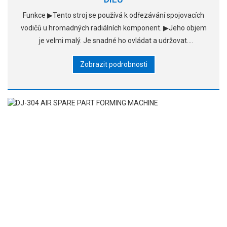
Funkce ▶Tento stroj se používá k odřezávání spojovacích
vodičů u hromadných radiálních komponent. ▶Jeho objem
je velmi malý. Je snadné ho ovládat a udržovat.
▶Dokončuje současně řezání a tvarování olova, což
Zobrazit podrobnosti
usnadňuje