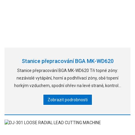
Stanice přepracování BGA MK-WD620
Stanice přepracování BGA MK-WD620 Tři topné zóny:
nezávislé vytápění, horní a podhřívací zóny, obě topení
horkým vzduchem, spodní ohřev na levé straně, kontrola
teploty v přesnosti do +1 °C. Horní topná zóna se může
Zobrazit podrobnosti
volně pohybovat!