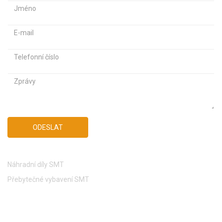
E
E
-
-
m
H
a
a
e
i
i
s
l
l
l
o
o
o
v
v
Z
á
á
p
a
a
r
d
d
á
r
r
v
e
e
y
ODESLAT
s
s
a
a
Odkazy
Náhradní díly SMT
Přebytečné vybavení SMT