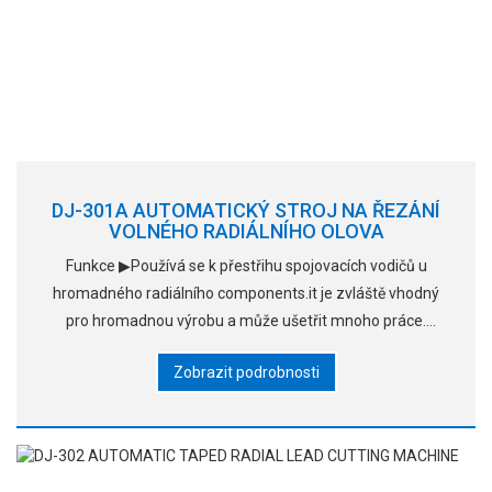
DJ-301A AUTOMATICKÝ STROJ NA ŘEZÁNÍ
VOLNÉHO RADIÁLNÍHO OLOVA
Funkce ▶Používá se k přestřihu spojovacích vodičů u
hromadného radiálního components.it je zvláště vhodný
pro hromadnou výrobu a může ušetřit mnoho práce.
▶Jeho způsob řezání je velmi dobrý. Originální díly, jeho
Zobrazit podrobnosti
řezačky jsou odolné a snadné t