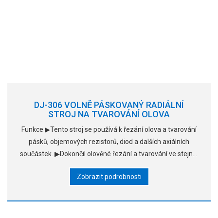
DJ-306 VOLNĚ PÁSKOVANÝ RADIÁLNÍ
STROJ NA TVAROVÁNÍ OLOVA
Funkce ▶Tento stroj se používá k řezání olova a tvarování
pásků, objemových rezistorů, diod a dalších axiálních
součástek. ▶Dokončil olověné řezání a tvarování ve stejné,
velmi silné podobě. ▶Tvarovací rozpětí a délka ju
Zobrazit podrobnosti