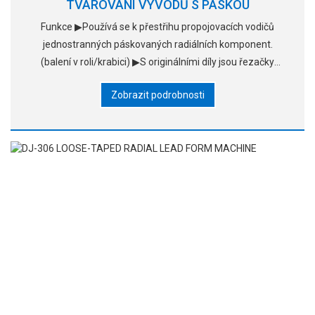
TVAROVÁNÍ VÝVODŮ S PÁSKOU
Funkce ▶Používá se k přestřihu propojovacích vodičů
jednostranných páskovaných radiálních komponent.
(balení v roli/krabici) ▶S originálními díly jsou řezačky
odolné. ▶Rychlost je nastavitelná, krmí autumaticky.
Zobrazit podrobnosti
▶Funguje to accurat