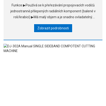
Funkce ▶Používá se k přeřezávání propojovacích vodičů
jednostranně přilepených radiálních komponent (balené v
roli/krabici) ▶Má malý objem a je snadno ovladatelný.
▶Funguje přesně a snadno se nastavuje. ▶Původní části,
Zobrazit podrobnosti
je to roztomilé