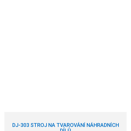
DJ-303 STROJ NA TVAROVÁNÍ NÁHRADNÍCH
DÍLŮ