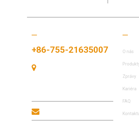
Zavolejte nám
Užit
+86-755-21635007
O nás
Produkt
Pokoj 405, budova A, náměstí
Zhonggang, výstavní prostor, č. 83,
Zprávy
ulice Zhanjing, úřad podokresu Fuhai,
okres Bao'an, Shenzhen, 518100,
Kariéra
Čína.
FAQ
sales@morequip.com
Kontaktu
KONTAKTUJTE NÁS