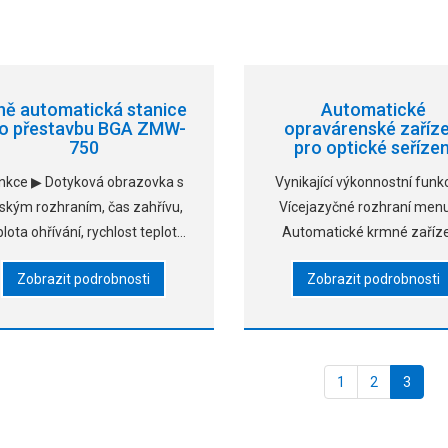
ně automatická stanice
Automatické
ro přestavbu BGA ZMW-
opravárenské zaříze
750
pro optické seřízen
ZMW-850
nkce ▶ Dotyková obrazovka s
Vynikající výkonnostní funk
dským rozhraním, čas zahřívu,
Vícejazyčné rozhraní menu
plota ohřívání, rychlost teploty
Automatické krmné zaříze
reflow, pokročilé alarmování,
Osu 3.X/Y lze ovládat kýv
Zobrazit podrobnosti
Zobrazit podrobnosti
vakuová doba – to vše lze
pákou, rychlý chod. 4. Inpr
nastavit přímo na dotykové
CCD (2 miliony pixei) opti
razovce, jednoduché ovládání,
zarovnávací systém
snadné učení. ▶ &n
1
2
3