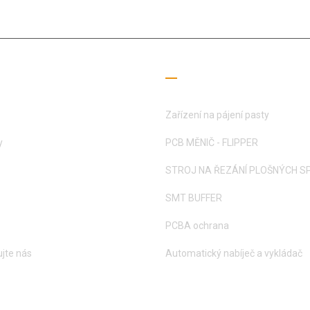
ečné odkazy
Průvodce čtením
Zařízení na pájení pasty
y
PCB MĚNIČ - FLIPPER
STROJ NA ŘEZÁNÍ PLOŠNÝCH S
SMT BUFFER
PCBA ochrana
jte nás
Automatický nabíječ a vykládač