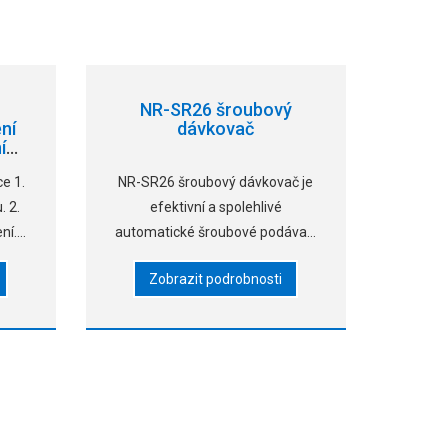
NR-SR26 šroubový
ní
dávkovač
í
ce 1.
NR-SR26 šroubový dávkovač je
. 2.
efektivní a spolehlivé
ní.
automatické šroubové podávací
ací
zařízení navržené speciálně pro
Zobrazit podrobnosti
oted
šrouby M2.6. Díky vyměnitelné
cký
pásce, nastavitelným vibracím,
kompaktní velikosti a nízké
hmotnosti je opravdu skvělý