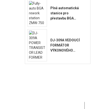
Plně automatická
stanice pro
přestavbu BGA
ZMW-750
DJ-309A VEDOUCÍ
FORMÁTOR
VÝKONOVÉHO
TRANZISTORU
MOTEK se v