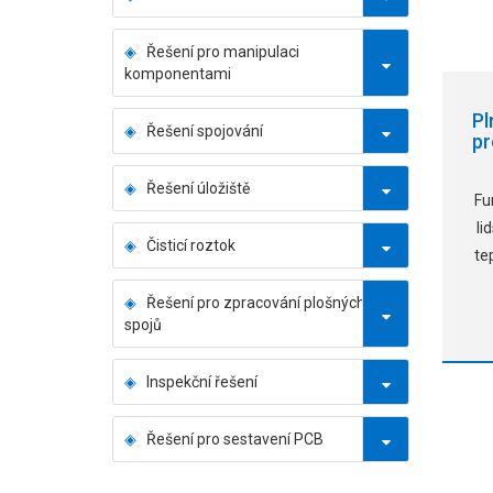
Řešení pro manipulaci
komponentami
Pl
Řešení spojování
p
Řešení úložiště
Fu
li
Čisticí roztok
te
Řešení pro zpracování plošných
spojů
ob
Inspekční řešení
Řešení pro sestavení PCB