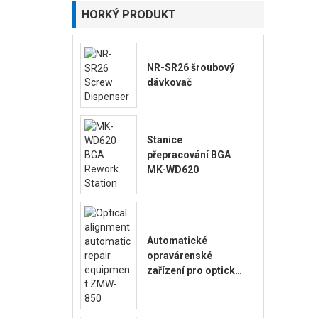
HORKÝ PRODUKT
NR-SR26 šroubový
dávkovač
Stanice
přepracování BGA
MK-WD620
Automatické
opravárenské
zařízení pro optické
seřízení ZMW-850