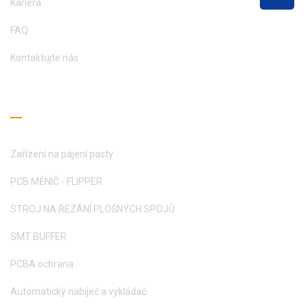
Kariéra
FAQ
Kontaktujte nás
Průvodce čtením
Zařízení na pájení pasty
PCB MĚNIČ - FLIPPER
STROJ NA ŘEZÁNÍ PLOŠNÝCH SPOJŮ
SMT BUFFER
PCBA ochrana
Automatický nabíječ a vykládač