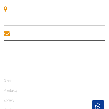
Pokoj 405, budova A, náměstí Zhonggang, výstavní prostor, č.
83, ulice Zhanjing, úřad podokresu Fuhai, okres Bao'an,
Shenzhen, 518100, Čína.
sales@morequip.com
KONTAKTUJTE NÁS
Užitečné odkazy
O nás
Produkty
Zprávy