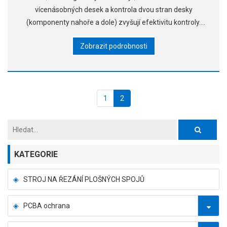
vícenásobných desek a kontrola dvou stran desky
(komponenty nahoře a dole) zvyšují efektivitu kontroly.
▶Identifikace čárových kódů chytrých kamer
Zobrazit podrobnosti
1
2
KATEGORIE
STROJ NA ŘEZÁNÍ PLOŠNÝCH SPOJŮ
PCBA ochrana